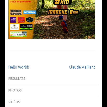
Navigation
Hello world!
Claude Vaillant
de
l’article
RÉSULTATS
PHOTOS
VIDÉOS