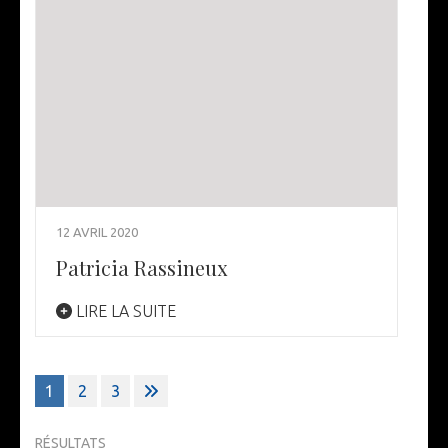
12 AVRIL 2020
Patricia Rassineux
LIRE LA SUITE
Pagination
1
2
3
des
publications
RÉSULTATS