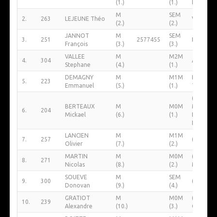
(1.)
(1.)
Neuve)
M
SEM
2.
263
LEJEUNE Théo
Vc Laon
(2.)
(2.)
JANNOT
M
SEM
3.
251
2577455
Rc Arras
François
(3.)
(3.)
VALLEE
M
M2M
4.
304
Afet Gui
Stephane
(4.)
(1.)
DEMAGNY
M
M1M
Rc Arras
5.
223
Emmanuel
(5.)
(1.)
Trail
(NL
BERTEAUX
M
M0M
Moncea
6.
204
Mickael
(6.)
(1.)
Le Neuf 
Faucouzy
LANCIEN
M
M1M
7.
257
(NL Fra)
Olivier
(7.)
(2.)
MARTIN
M
M0M
(NL
8.
271
Nicolas
(8.)
(2.)
Margival
SOUEVE
M
SEM
9.
300
(NL Fra)
Donovan
(9.)
(4.)
GRATIOT
M
M0M
(NL Viller
10.
239
Alexandre
(10.)
(3.)
Cotteret