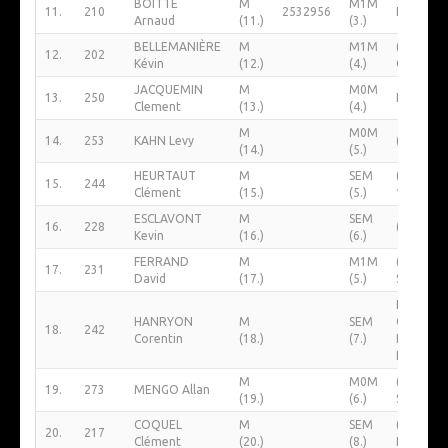
BOITTE
M
M1M
11.
210
2532956
Fc Laon
Arnaud
(11.)
(3.)
BELLEMANIÈRE
M
M1M
(NL
12.
202
Kévin
(12.)
(4.)
Chassem
JACQUEMIN
M
M0M
13.
250
Laon Bik
Clement
(13.)
(4.)
M
M0M
14.
253
KAHN Levy
(NL Harly
(14.)
(5.)
HEURTAUT
M
SEM
(NL Paris
15.
244
Clément
(15.)
(5.)
14)
ESCLAVONT
M
SEM
16.
228
(NL Fra)
Kevin
(16.)
(6.)
FERRAND
M
M1M
(NL Crec
17.
231
David
(17.)
(5.)
Sur Serre
La
HANRYON
M
SEM
Confréri
18.
242
Corentin
(18.)
(7.)
Des
Baudets
M
M0M
(NL
19.
273
MENGO Allan
(19.)
(6.)
Soupir)
COQUEL
M
SEM
(NL
20.
217
Clément
(20.)
(8.)
Belleau)