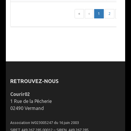
«
‹
1
2
3
RETROUVEZ-NOUS
Courir02
1 Rue de la Pêcherie
02490 Vermand
Association W023005247 du 16 juin 2003
SIRET 449 267 285 00012 – SIREN 449 267 285