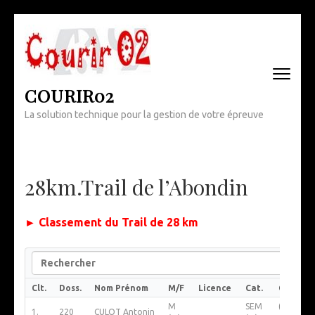
Aller
au
contenu
(Pressez
Entrée)
COURIR02
La solution technique pour la gestion de votre épreuve
28km.Trail de l’Abondin
► Classement du Trail de 28 km
Search
Clt.
Doss.
Nom Prénom
M/F
Licence
Cat.
Club
M
SEM
(NL Chau
1.
220
CULOT Antonin