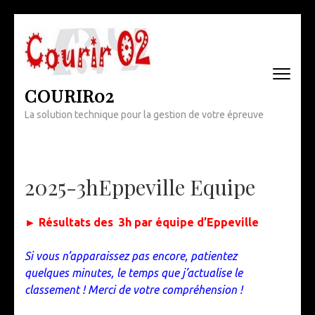
Aller
au
contenu
(Pressez
Entrée)
COURIR02
La solution technique pour la gestion de votre épreuve
2025-3hEppeville Equipe
► Résultats des 3h par équipe d’Eppeville
Si vous n’apparaissez pas encore, patientez
quelques minutes, le temps que j’actualise le
classement ! Merci de votre compréhension !