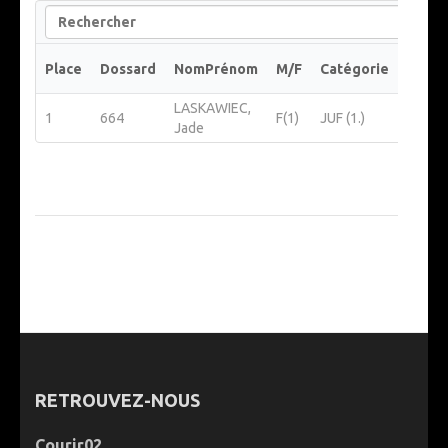
Search
Place
Dossard
NomPrénom
M/F
Catégorie
ClubO
LASKAWIEC,
Us Ha
1
664
F(1)
JUF (1.)
Jade
Femin
RETROUVEZ-NOUS
Courir02